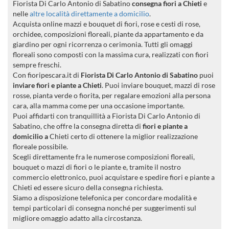
Fiorista Di Carlo Antonio di Sabatino
consegna fiori a Chieti
e
nelle
altre località direttamente a domicilio
.
Acquista online mazzi e bouquet di fiori, rose e cesti di rose,
orchidee, composizioni floreali, piante da appartamento e da
giardino per ogni ricorrenza o cerimonia. Tutti gli omaggi
floreali sono composti con la massima cura, realizzati con fiori
sempre freschi.
Con fioripescara.it di
Fiorista Di Carlo Antonio di Sabatino
puoi
inviare fiori e piante a Chieti
. Puoi inviare bouquet, mazzi di rose
rosse, pianta verde o fiorita, per regalare emozioni alla persona
cara, alla mamma come per una occasione importante.
Puoi affidarti con tranquillità a Fiorista Di Carlo Antonio di
Sabatino, che offre la consegna diretta di
fiori e piante a
domicilio a
Chieti certo di ottenere la miglior realizzazione
floreale possibile.
Scegli direttamente fra le numerose composizioni floreali,
bouquet o mazzi di fiori o le piante e, tramite il nostro
commercio elettronico, puoi acquistare e spedire fiori e piante a
Chieti ed essere sicuro della consegna richiesta.
Siamo a disposizione telefonica per concordare modalità e
tempi particolari di consegna nonché per suggerimenti sul
migliore omaggio adatto alla circostanza.