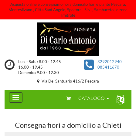
Acquista online e consegnamo noi a domicilio fiori e piante Pescara,
Montesilvano , Citta Sant'Angelo, Spoltore , Silvi , Sambuceto , e zone
limitrofe
Lun. - Sab. : 8.00 - 12.45
3292012940
16.00 - 19.45
085411670
Domenica 9.00 - 12.30
Via Del Santuario 416/2 Pescara
CATALOGO
Consegna fiori a domicilio a Chieti