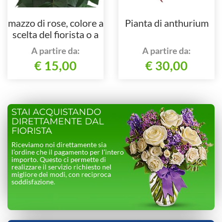
mazzo di rose, colore a
Pianta di anthurium
scelta del fiorista o a
richiesta del cliente.
A partire da:
A partire da:
€ 15,00
€ 30,00
STAI ACQUISTANDO
DIRETTAMENTE DAL
FIORISTA
Riceviamo noi direttamente sia
l’ordine che il pagamento per l’intero
importo. Questo ci permette di
realizzare il servizio richiesto nel
migliore dei modi, con reciproca
soddisfazione.