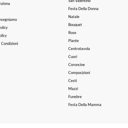
San Valentino
nziona
Festa Della Donna
Natale
nsegniamo
Bouquet
olicy
Rose
licy
Piante
 Condizioni
Centrotavola
Cuori
Coroncine
Composizioni
Cesti
Mazzi
Funebre
Festa Della Mamma