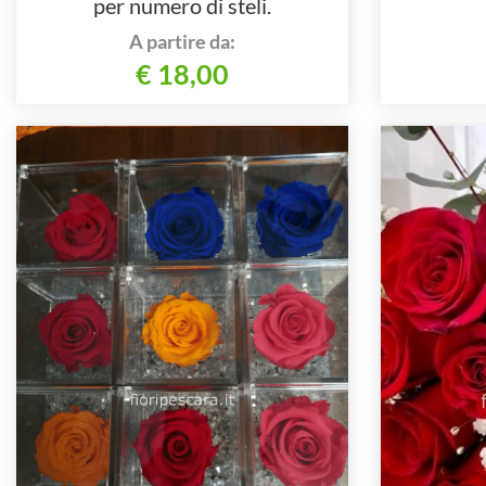
per numero di steli.
A partire da:
€ 18,00