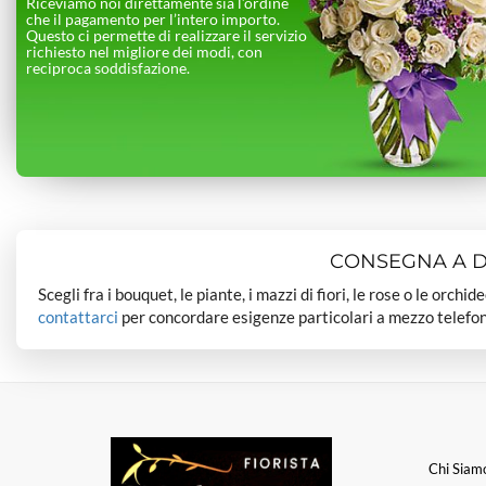
Riceviamo noi direttamente sia l’ordine
che il pagamento per l’intero importo.
Questo ci permette di realizzare il servizio
richiesto nel migliore dei modi, con
reciproca soddisfazione.
CONSEGNA A DO
Scegli fra i bouquet, le piante, i mazzi di fiori, le rose o le orchi
contattarci
per concordare esigenze particolari a mezzo telefon
Chi Siam