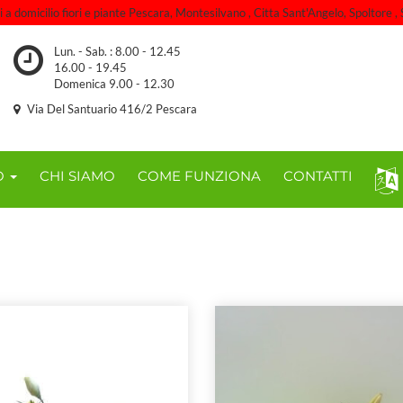
 domicilio fiori e piante Pescara, Montesilvano , Citta Sant'Angelo, Spoltore , S
Lun. - Sab. : 8.00 - 12.45
16.00 - 19.45
Domenica 9.00 - 12.30
Via Del Santuario 416/2 Pescara
O
CHI SIAMO
COME FUNZIONA
CONTATTI