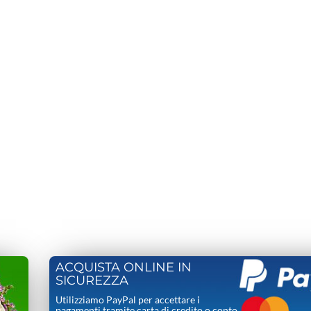
ACQUISTA ONLINE IN
SICUREZZA
Utilizziamo PayPal per accettare i
pagamenti tramite carta di credito o conto