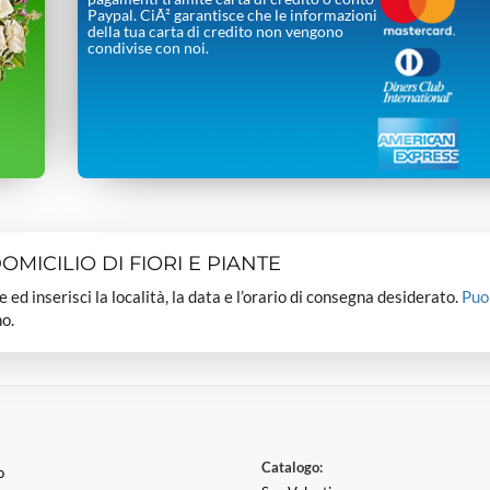
Paypal. CiÃ² garantisce che le informazioni
della tua carta di credito non vengono
condivise con noi.
MICILIO DI FIORI E PIANTE
dee ed inserisci la località, la data e l’orario di consegna desiderato.
Puo
o.
Catalogo:
o