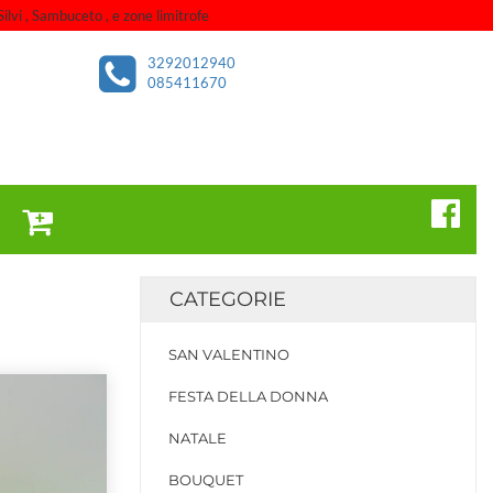
ilvi , Sambuceto , e zone limitrofe
3292012940
085411670
CATEGORIE
SAN VALENTINO
FESTA DELLA DONNA
NATALE
BOUQUET