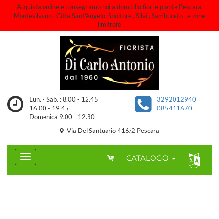
Acquista online e consegnamo noi a domicilio fiori e piante Pescara,
Montesilvano , Citta Sant'Angelo, Spoltore , Silvi , Sambuceto , e zone
limitrofe
Lun. - Sab. : 8.00 - 12.45
3292012940
16.00 - 19.45
085411670
Domenica 9.00 - 12.30
Via Del Santuario 416/2 Pescara
CATALOGO