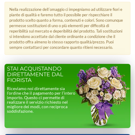
Nella realizzazione dell´omaggio ci impegniamo ad utilizzare fiori e
piante di qualità e faremo tutto il possibile per rispecchiare il
prodotto scelto quanto a forma, contenuti e colori. Sono comunque
permesse sostituzioni di uno o più elementi per difficoltà di
reperibilità sul mercato e deperibilità del prodotto. Tali sostituzioni
si intendono accettate dal cliente ordinante a condizione che il
prodotto offra almeno lo stesso rapporto qualità/prezzo. Puoi
sempre contattarci per concordare quanto ritieni necessario.
STAI ACQUISTANDO
DIRETTAMENTE DAL
FIORISTA
Riceviamo noi direttamente sia
l’ordine che il pagamento per l’intero
importo. Questo ci permette di
realizzare il servizio richiesto nel
migliore dei modi, con reciproca
soddisfazione.