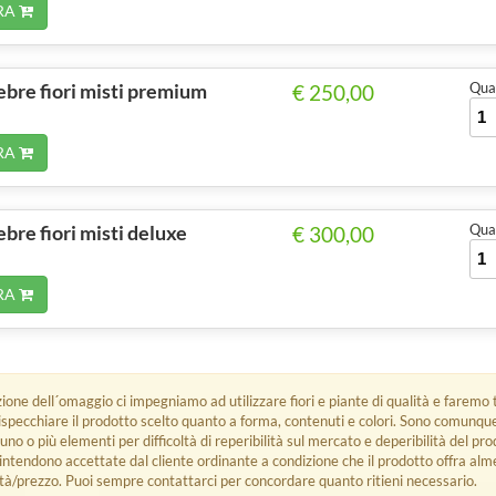
RA
ebre fiori misti premium
Quan
€ 250,00
RA
bre fiori misti deluxe
Quan
€ 300,00
RA
zione dell´omaggio ci impegniamo ad utilizzare fiori e piante di qualità e faremo t
rispecchiare il prodotto scelto quanto a forma, contenuti e colori. Sono comunq
 uno o più elementi per difficoltà di reperibilità sul mercato e deperibilità del pro
i intendono accettate dal cliente ordinante a condizione che il prodotto offra alm
tà/prezzo. Puoi sempre contattarci per concordare quanto ritieni necessario.