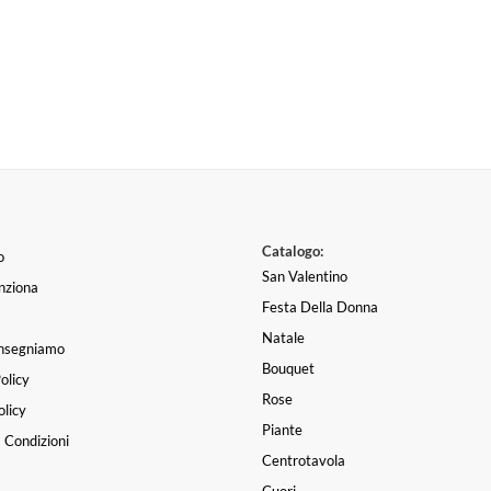
Catalogo:
o
San Valentino
nziona
Festa Della Donna
Natale
nsegniamo
Bouquet
olicy
Rose
licy
Piante
 Condizioni
Centrotavola