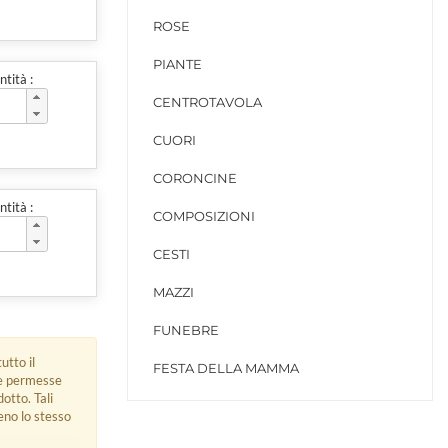
ROSE
PIANTE
tità :
CENTROTAVOLA
CUORI
CORONCINE
tità :
COMPOSIZIONI
CESTI
MAZZI
FUNEBRE
utto il
FESTA DELLA MAMMA
ue permesse
dotto. Tali
eno lo stesso