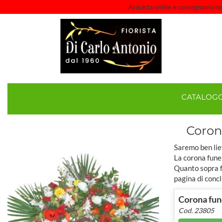
Acquista online e consegnamo noi a
CATALOG
Corona
Saremo ben lie
La corona fune
Quanto sopra fa
pagina di concl
Corona fune
Cod. 23805