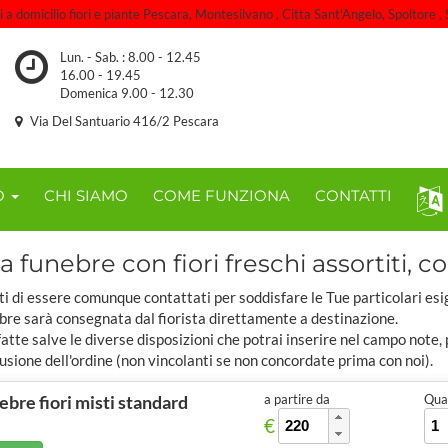
 domicilio fiori e piante Pescara, Montesilvano , Citta Sant'Angelo, Spoltore , S
Lun. - Sab. : 8.00 - 12.45
16.00 - 19.45
Domenica 9.00 - 12.30
Via Del Santuario 416/2 Pescara
O
CHI SIAMO
COME FUNZIONA
CONTATTI
 funebre con fiori freschi assortiti, co
ti di essere comunque contattati per soddisfare le Tue particolari esi
bre sarà consegnata dal fiorista direttamente a destinazione.
tte salve le diverse disposizioni che potrai inserire nel campo note,
usione dell'ordine (non vincolanti se non concordate prima con noi).
bre fiori misti standard
a partire da
Quan
€