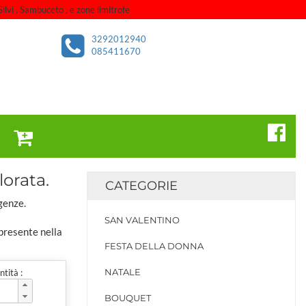
ilvi , Sambuceto , e zone limitrofe
3292012940
085411670
lorata.
CATEGORIE
genze.
SAN VALENTINO
 presente nella
FESTA DELLA DONNA
NATALE
tità :
BOUQUET